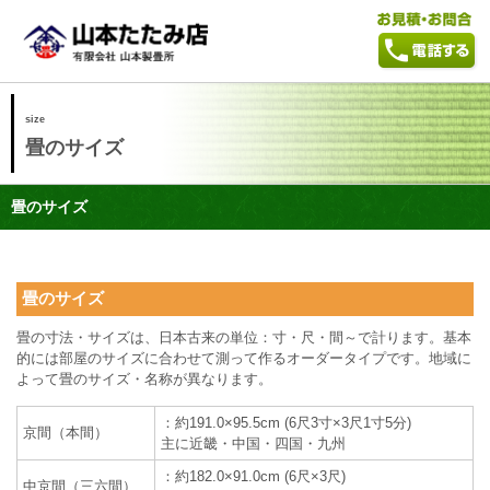
size
畳のサイズ
畳のサイズ
畳のサイズ
畳の寸法・サイズは、日本古来の単位：寸・尺・間～で計ります。基本
的には部屋のサイズに合わせて測って作るオーダータイプです。地域に
よって畳のサイズ・名称が異なります。
：約191.0×95.5cm (6尺3寸×3尺1寸5分)
京間（本間）
主に近畿・中国・四国・九州
：約182.0×91.0cm (6尺×3尺)
中京間（三六間）