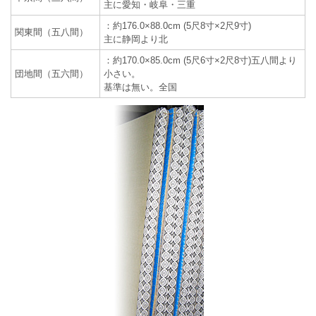
主に愛知・岐阜・三重
：約176.0×88.0cm (5尺8寸×2尺9寸)
関東間（五八間）
主に静岡より北
：約170.0×85.0cm (5尺6寸×2尺8寸)五八間より
団地間（五六間）
小さい。
基準は無い。全国