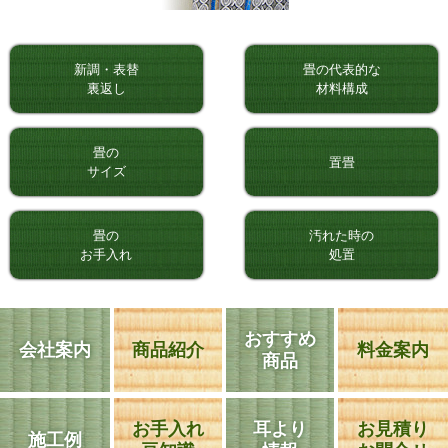
新調・表替
畳の代表的な
裏返し
材料構成
畳の
置畳
サイズ
畳の
汚れた時の
お手入れ
処置
おすすめ
会社案内
商品紹介
料金案内
商品
お手入れ
耳より
お見積り
施工例