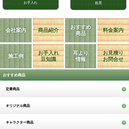
お手入れ
処置
おすすめ
会社案内
商品紹介
料金案内
商品
お手入れ
耳より
お見積り
施工例
豆知識
情報
お問合せ
おすすめ商品
定番商品
オリジナル商品
キャラクター商品