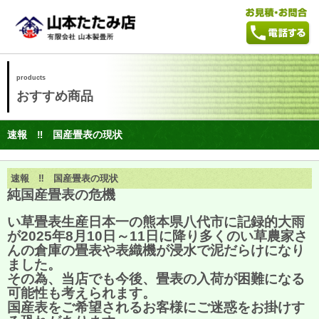
products
おすすめ商品
速報 ‼ 国産畳表の現状
速報 ‼ 国産畳表の現状
純国産畳表の危機
い草畳表生産日本一の熊本県八代市に記録的大雨
が2025年8月10日～11日に降り
多くのい草農家さ
んの倉庫の畳表や表織機が浸水で泥だらけになり
ました。
その為、当店でも今後、畳表の入荷が困難になる
可能性も考えられます。
国産表をご希望されるお客様にご迷惑をお掛けす