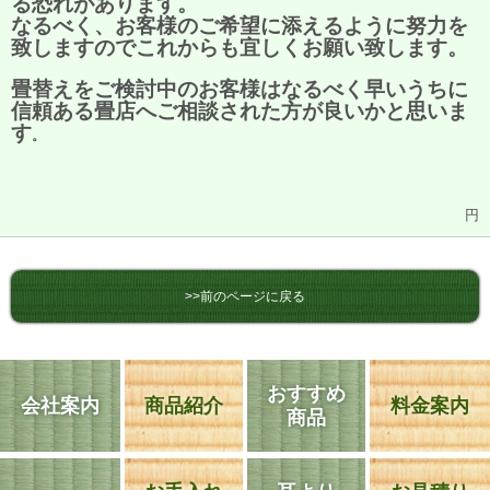
る恐れがあります。
なるべく、お客様のご希望に添えるように努力を
致しますのでこれからも宜しくお願い致します。
畳替えをご検討中のお客様はなるべく早いうちに
信頼ある畳店へご相談された方が良いかと思いま
す
。
円
>>前のページに戻る
おすすめ
会社案内
商品紹介
料金案内
商品