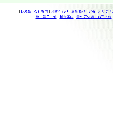
|
HOME
|
会社案内
|
お問合わせ
|
最新商品
|
定番
|
オリジナ
|
襖・障子・他
|
料金案内
|
畳の豆知識・お手入れ