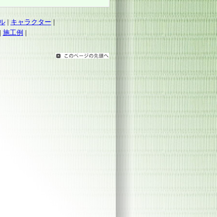
ル
|
キャラクター
|
|
施工例
|