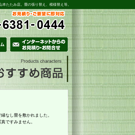
山本たたみ店。畳の張り替え、模様替え等。
で縁なし畳を敷かれました。
写真ですみません。