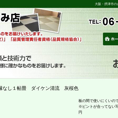
大阪・摂津市の
縁なし１帖畳 ダイケン清流 灰桜色
板の間で使いにくいの
※ピントが合ってない
円