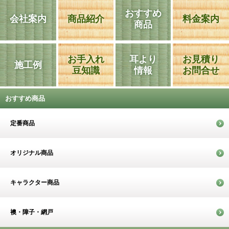
おすすめ
会社案内
商品紹介
料金案内
商品
お手入れ
耳より
お見積り
施工例
豆知識
情報
お問合せ
おすすめ商品
定番商品
オリジナル商品
キャラクター商品
襖・障子・網戸