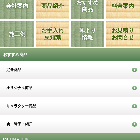
おすすめ
会社案内
商品紹介
料金案内
商品
お手入れ
耳より
お見積り
施工例
豆知識
情報
お問合せ
おすすめ商品
定番商品
オリジナル商品
キャラクター商品
襖・障子・網戸
INFOMATION