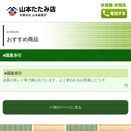
products
おすすめ商品
■国産糸引
■国産糸引
品質が良いイ草で織られています。よく使われるお部屋にどうぞ。
円
>>前のページに戻る